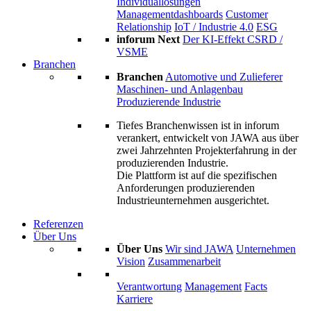
Individuallösungen
Managementdashboards
Customer
Relationship
IoT / Industrie 4.0
ESG
inforum Next
Der KI-Effekt
CSRD /
VSME
Branchen
Branchen
Automotive und Zulieferer
Maschinen- und Anlagenbau
Produzierende Industrie
Tiefes Branchenwissen ist in inforum
verankert, entwickelt von JAWA aus über
zwei Jahrzehnten Projekterfahrung in der
produzierenden Industrie.
Die Plattform ist auf die spezifischen
Anforderungen produzierenden
Industrieunternehmen ausgerichtet.
Referenzen
Über Uns
Über Uns
Wir sind JAWA
Unternehmen
Vision
Zusammenarbeit
Verantwortung
Management
Facts
Karriere