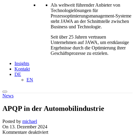
Als weltweit führender Anbieter von
Technologielösungen für
Prozessoptimierungs­management-Systeme
steht JAWA an der Schnittstelle zwischen
Business und Technologie.
Seit über 25 Jahren vertrauen
Unternehmen auf JAWA, um erstklassige
Ergebnisse durch die Optimierung ihrer
Geschäftsprozesse zu erzielen.
Insights
Kontakt
DE
EN
News
APQP in der Automobilindustrie
Posted by
michael
On 13. Dezember 2024
für
Kommentare deaktiviert