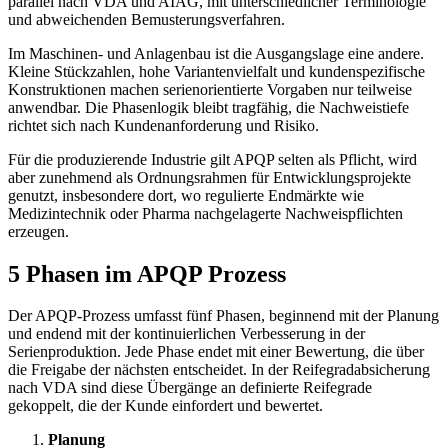
parallel nach VDA und AIAG, mit unterschiedlicher Terminologie
und abweichenden Bemusterungsverfahren.
Im Maschinen- und Anlagenbau ist die Ausgangslage eine andere.
Kleine Stückzahlen, hohe Variantenvielfalt und kundenspezifische
Konstruktionen machen serienorientierte Vorgaben nur teilweise
anwendbar. Die Phasenlogik bleibt tragfähig, die Nachweistiefe
richtet sich nach Kundenanforderung und Risiko.
Für die produzierende Industrie gilt APQP selten als Pflicht, wird
aber zunehmend als Ordnungsrahmen für Entwicklungsprojekte
genutzt, insbesondere dort, wo regulierte Endmärkte wie
Medizintechnik oder Pharma nachgelagerte Nachweispflichten
erzeugen.
5 Phasen im APQP Prozess
Der APQP-Prozess umfasst fünf Phasen, beginnend mit der Planung
und endend mit der kontinuierlichen Verbesserung in der
Serienproduktion. Jede Phase endet mit einer Bewertung, die über
die Freigabe der nächsten entscheidet. In der Reifegradabsicherung
nach VDA sind diese Übergänge an definierte Reifegrade
gekoppelt, die der Kunde einfordert und bewertet.
Planung