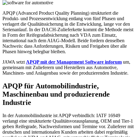
APQP
in
APQP (Advanced Product Quality Planning) strukturiert die
der
Produkt- und Prozessentwicklung entlang von fünf Phasen und
Automobilindustrie
verlagert die Qualitätssicherung in die Entwicklung, lange vor den
Serienanlauf. In der DACH-Zulieferkette kommt die Methode meist
in Form der Reifegradabsicherung nach VDA zum Einsatz,
international nach dem AIAG-Modell. Beide fordern denselben
Nachweis: dass Anforderungen, Risiken und Freigaben über alle
Phasen hinweg belegbar bleiben.
JAWA setzt
APQP mit der Management Software inforum
um,
gemeinsam mit Zulieferern und Herstellern aus Automotive,
Maschinen- und Anlagenbau sowie der produzierenden Industrie.
APQP für Automobil­­industrie,
Maschinenbau und produzierende
Industrie
In der Automobilindustrie ist APQP verbindlich: IATF 16949
verlangt eine strukturierte Qualitätsvorausplanung, OEM und Tier-1
geben Reifegrade, Nachweisformen und Termine vor. Zulieferer mit
deutschen und internationalen Kunden arbeiten dabei regelmäßig