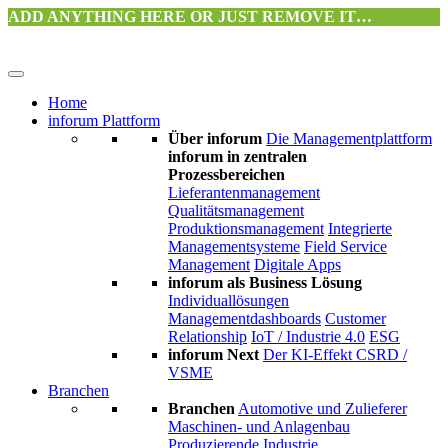
ADD ANYTHING HERE OR JUST REMOVE IT…
Home
inforum Plattform
Über inforum
Die Managementplattform
inforum in zentralen
Prozessbereichen
Lieferantenmanagement
Qualitätsmanagement
Produktionsmanagement
Integrierte
Managementsysteme
Field Service
Management
Digitale Apps
inforum als Business Lösung
Individuallösungen
Managementdashboards
Customer
Relationship
IoT / Industrie 4.0
ESG
inforum Next
Der KI-Effekt
CSRD /
VSME
Branchen
Branchen
Automotive und Zulieferer
Maschinen- und Anlagenbau
Produzierende Industrie