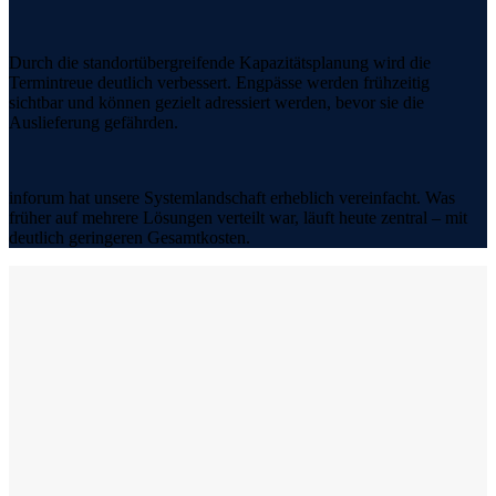
Durch die standortübergreifende Kapazitätsplanung wird die
Termintreue deutlich verbessert. Engpässe werden frühzeitig
sichtbar und können gezielt adressiert werden, bevor sie die
Auslieferung gefährden.
inforum hat unsere Systemlandschaft erheblich vereinfacht. Was
früher auf mehrere Lösungen verteilt war, läuft heute zentral – mit
deutlich geringeren Gesamtkosten.