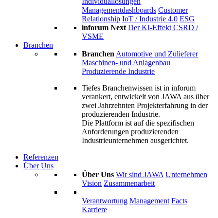
Individuallösungen
Managementdashboards
Customer
Relationship
IoT / Industrie 4.0
ESG
inforum Next
Der KI-Effekt
CSRD /
VSME
Branchen
Branchen
Automotive und Zulieferer
Maschinen- und Anlagenbau
Produzierende Industrie
Tiefes Branchenwissen ist in inforum
verankert, entwickelt von JAWA aus über
zwei Jahrzehnten Projekterfahrung in der
produzierenden Industrie.
Die Plattform ist auf die spezifischen
Anforderungen produzierenden
Industrieunternehmen ausgerichtet.
Referenzen
Über Uns
Über Uns
Wir sind JAWA
Unternehmen
Vision
Zusammenarbeit
Verantwortung
Management
Facts
Karriere