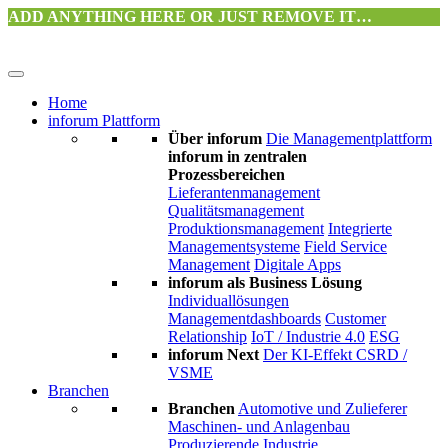
ADD ANYTHING HERE OR JUST REMOVE IT…
Home
inforum Plattform
Über inforum
Die Managementplattform
inforum in zentralen
Prozessbereichen
Lieferantenmanagement
Qualitätsmanagement
Produktionsmanagement
Integrierte
Managementsysteme
Field Service
Management
Digitale Apps
inforum als Business Lösung
Individuallösungen
Managementdashboards
Customer
Relationship
IoT / Industrie 4.0
ESG
inforum Next
Der KI-Effekt
CSRD /
VSME
Branchen
Branchen
Automotive und Zulieferer
Maschinen- und Anlagenbau
Produzierende Industrie