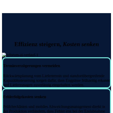
Effizienz steigern,
Kosten senken
Terminverzögerungen vermeiden
Rückwärtsplanung vom Liefertermin und standortübergreifende
Kapazitätssteuerung sorgen dafür, dass Engpässe frühzeitig erkannt
und Lieferzusagen zuverlässig eingehalten werden.
Fehlerfolgekosten senken
Prüfchecklisten und mobiles Abweichungsmanagement direkt in
der Produktion verhindern, dass Fehler erst bei der Endabnahme