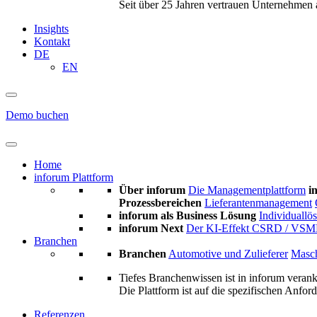
Seit über 25 Jahren vertrauen Unternehmen 
Insights
Kontakt
DE
EN
Demo buchen
Home
inforum Plattform
Über inforum
Die Managementplattform
i
Prozessbereichen
Lieferantenmanagement
inforum als Business Lösung
Individuallö
inforum Next
Der KI-Effekt
CSRD / VSM
Branchen
Branchen
Automotive und Zulieferer
Masch
Tiefes Branchenwissen ist in inforum verank
Die Plattform ist auf die spezifischen Anfo
Referenzen