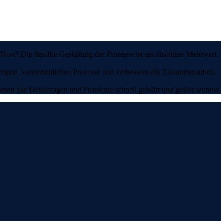
ow! Die flexible Gestaltung der Prozesse ist ein absoluter Mehrwert.
rgien, vereinheitlichen Prozesse und verbessern die Zusammenarbeit.
en alle Detailfragen und Probleme schnell geklärt und gelöst werden.