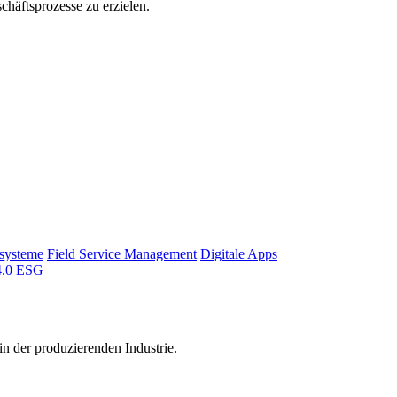
häftsprozesse zu erzielen.
tsysteme
Field Service Management
Digitale Apps
4.0
ESG
n der produzierenden Industrie.