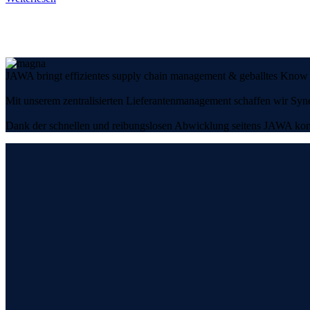
JAWA bringt effizientes supply chain management & geballtes Know H
Mit unserem zentralisierten Lieferantenmanagement schaffen wir Syne
Dank der schnellen und reibungslosen Abwicklung seitens JAWA konnt