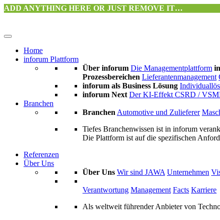
ADD ANYTHING HERE OR JUST REMOVE IT…
Home
inforum Plattform
Über inforum
Die Managementplattform
i
Prozessbereichen
Lieferantenmanagement
inforum als Business Lösung
Individuallö
inforum Next
Der KI-Effekt
CSRD / VSM
Branchen
Branchen
Automotive und Zulieferer
Masch
Tiefes Branchenwissen ist in inforum verank
Die Plattform ist auf die spezifischen Anfo
Referenzen
Über Uns
Über Uns
Wir sind JAWA
Unternehmen
Vi
Verantwortung
Management
Facts
Karriere
Als weltweit führender Anbieter von Techn