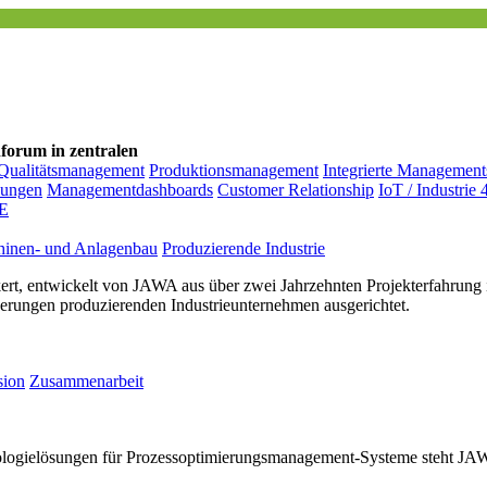
nforum in zentralen
Qualitätsmanagement
Produktionsmanagement
Integrierte Managemen
sungen
Managementdashboards
Customer Relationship
IoT / Industrie 
E
inen- und Anlagenbau
Produzierende Industrie
ert, entwickelt von JAWA aus über zwei Jahrzehnten Projekterfahrung i
rderungen produzierenden Industrieunternehmen ausgerichtet.
sion
Zusammenarbeit
ologielösungen für Prozessoptimierungs­management-Systeme steht JAWA