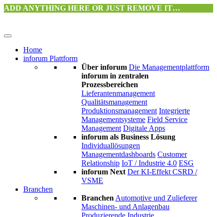
ADD ANYTHING HERE OR JUST REMOVE IT…
Home
inforum Plattform
Über inforum
Die Managementplattform
inforum in zentralen
Prozessbereichen
Lieferantenmanagement
Qualitätsmanagement
Produktionsmanagement
Integrierte
Managementsysteme
Field Service
Management
Digitale Apps
inforum als Business Lösung
Individuallösungen
Managementdashboards
Customer
Relationship
IoT / Industrie 4.0
ESG
inforum Next
Der KI-Effekt
CSRD /
VSME
Branchen
Branchen
Automotive und Zulieferer
Maschinen- und Anlagenbau
Produzierende Industrie