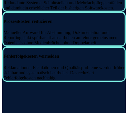
Redundante Systeme, Schnittstellen und Mehrfachpflege entfallen
und damit ein erheblicher Teil der bisherigen Softwarekosten.
Prozesskosten reduzieren
Manueller Aufwand für Abstimmung, Dokumentation und
Reporting sinkt spürbar. Teams arbeiten auf einer gemeinsamen
Datenbasis ohne Medienbrüche, ohne Doppelarbeit.
Fehlerfolgekosten vermeiden
Reklamationen, Eskalationen und Qualitätsprobleme werden früher
sichtbar und systematisch bearbeitet. Das reduziert
Fehlerfolgekosten nachhaltig.