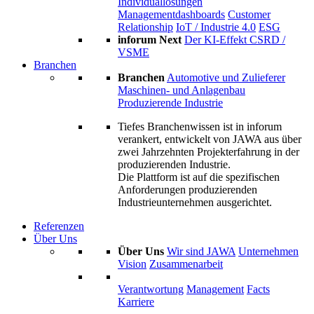
Individuallösungen
Managementdashboards
Customer
Relationship
IoT / Industrie 4.0
ESG
inforum Next
Der KI-Effekt
CSRD /
VSME
Branchen
Branchen
Automotive und Zulieferer
Maschinen- und Anlagenbau
Produzierende Industrie
Tiefes Branchenwissen ist in inforum
verankert, entwickelt von JAWA aus über
zwei Jahrzehnten Projekterfahrung in der
produzierenden Industrie.
Die Plattform ist auf die spezifischen
Anforderungen produzierenden
Industrieunternehmen ausgerichtet.
Referenzen
Über Uns
Über Uns
Wir sind JAWA
Unternehmen
Vision
Zusammenarbeit
Verantwortung
Management
Facts
Karriere