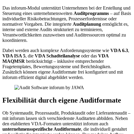
Das inforum-Modul unterstützt Unternehmen bei der Erstellung und
Steuerung eines unternehmensweiten
Auditprogramms
– auf Basis
individueller Risikobetrachtungen, Prozesserfordernisse oder
normativer Vorgaben. Die integrierte
Auditplanung
ermöglicht es,
interne und externe Audits strukturiert zu terminieren,
Verantwortlichkeiten zuzuweisen und Auditressourcen optimal zu
koordinieren.
Dabei werden auch komplexe Anforderungssysteme wie
VDA 6.3
,
VDA ISA 5
, die
VDA Schadteilanalyse
oder das
VDA
MAQMSR
berücksichtigt – inklusive entsprechender
Fragetemplates, Bewertungssysteme und Berichtslogiken.
Zusätzlich können eigene Auditformate frei konfiguriert und mit
inforum effizient digital abgebildet werden.
Flexibilität durch eigene Auditformate
Ob Systemaudit, Prozessaudit, Produktaudit oder Lieferantenaudit –
mit inforum lassen sich verschiedenste Auditarten abbilden. Neben
den etablierten VDA-Formaten unterstützt inforum auch
unternehmensspezifische Auditformate
, die individuell gestaltet