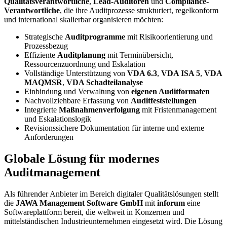
Qualitätsverantwortliche
,
Lead-Auditoren
und
Compliance-
Verantwortliche
, die ihre Auditprozesse strukturiert, regelkonform
und international skalierbar organisieren möchten:
Strategische
Auditprogramme
mit Risikoorientierung und
Prozessbezug
Effiziente
Auditplanung
mit Terminübersicht,
Ressourcenzuordnung und Eskalation
Vollständige Unterstützung von
VDA 6.3
,
VDA ISA 5
,
VDA
MAQMSR
,
VDA Schadteilanalyse
Einbindung und Verwaltung von
eigenen Auditformaten
Nachvollziehbare Erfassung von
Auditfeststellungen
Integrierte
Maßnahmenverfolgung
mit Fristenmanagement
und Eskalationslogik
Revisionssichere Dokumentation für interne und externe
Anforderungen
Globale Lösung für modernes
Auditmanagement
Als führender Anbieter im Bereich digitaler Qualitätslösungen stellt
die
JAWA Management Software GmbH
mit
inforum
eine
Softwareplattform bereit, die weltweit in Konzernen und
mittelständischen Industrieunternehmen eingesetzt wird. Die Lösung