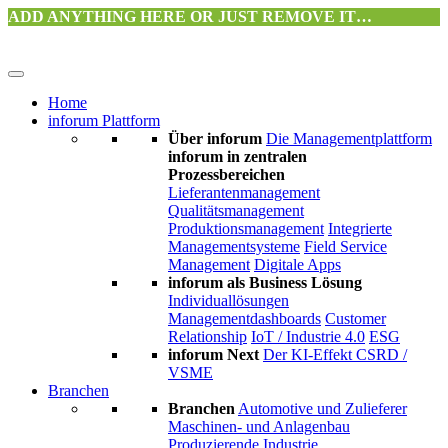
ADD ANYTHING HERE OR JUST REMOVE IT…
Home
inforum Plattform
Über inforum
Die Managementplattform
inforum in zentralen
Prozessbereichen
Lieferantenmanagement
Qualitätsmanagement
Produktionsmanagement
Integrierte
Managementsysteme
Field Service
Management
Digitale Apps
inforum als Business Lösung
Individuallösungen
Managementdashboards
Customer
Relationship
IoT / Industrie 4.0
ESG
inforum Next
Der KI-Effekt
CSRD /
VSME
Branchen
Branchen
Automotive und Zulieferer
Maschinen- und Anlagenbau
Produzierende Industrie