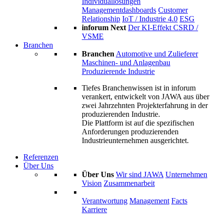
Individuallösungen
Managementdashboards
Customer
Relationship
IoT / Industrie 4.0
ESG
inforum Next
Der KI-Effekt
CSRD /
VSME
Branchen
Branchen
Automotive und Zulieferer
Maschinen- und Anlagenbau
Produzierende Industrie
Tiefes Branchenwissen ist in inforum
verankert, entwickelt von JAWA aus über
zwei Jahrzehnten Projekterfahrung in der
produzierenden Industrie.
Die Plattform ist auf die spezifischen
Anforderungen produzierenden
Industrieunternehmen ausgerichtet.
Referenzen
Über Uns
Über Uns
Wir sind JAWA
Unternehmen
Vision
Zusammenarbeit
Verantwortung
Management
Facts
Karriere