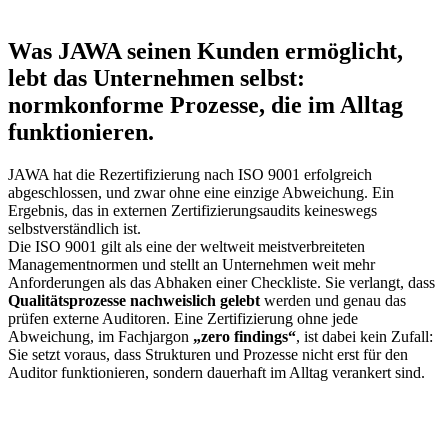
Erfolgreiche
ISO
9001
Was JAWA seinen Kunden ermöglicht,
Rezertifizierung
lebt das Unternehmen selbst:
normkonforme Prozesse, die im Alltag
funktionieren.
JAWA hat die Rezertifizierung nach ISO 9001 erfolgreich
abgeschlossen, und zwar ohne eine einzige Abweichung. Ein
Ergebnis, das in externen Zertifizierungsaudits keineswegs
selbstverständlich ist.
Die ISO 9001 gilt als eine der weltweit meistverbreiteten
Managementnormen und stellt an Unternehmen weit mehr
Anforderungen als das Abhaken einer Checkliste. Sie verlangt, dass
Qualitätsprozesse nachweislich gelebt
werden und genau das
prüfen externe Auditoren. Eine Zertifizierung ohne jede
Abweichung, im Fachjargon
„zero findings“
, ist dabei kein Zufall:
Sie setzt voraus, dass Strukturen und Prozesse nicht erst für den
Auditor funktionieren, sondern dauerhaft im Alltag verankert sind.