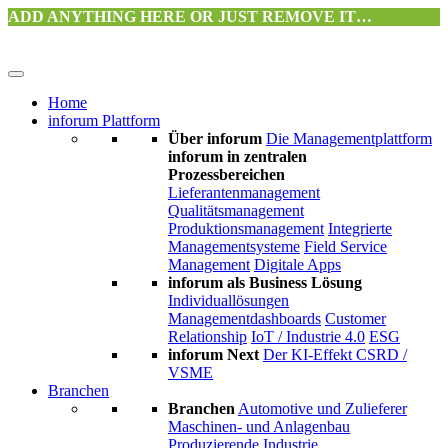
ADD ANYTHING HERE OR JUST REMOVE IT…
Home
inforum Plattform
Über inforum
Die Managementplattform
inforum in zentralen
Prozessbereichen
Lieferantenmanagement
Qualitätsmanagement
Produktionsmanagement
Integrierte
Managementsysteme
Field Service
Management
Digitale Apps
inforum als Business Lösung
Individuallösungen
Managementdashboards
Customer
Relationship
IoT / Industrie 4.0
ESG
inforum Next
Der KI-Effekt
CSRD /
VSME
Branchen
Branchen
Automotive und Zulieferer
Maschinen- und Anlagenbau
Produzierende Industrie