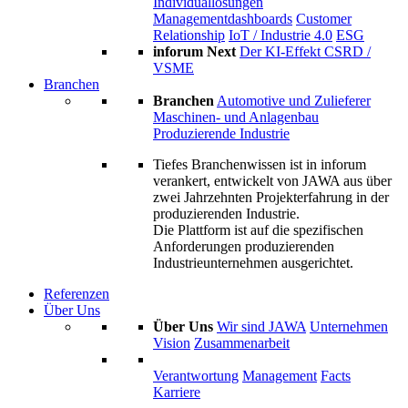
Individuallösungen
Managementdashboards
Customer
Relationship
IoT / Industrie 4.0
ESG
inforum Next
Der KI-Effekt
CSRD /
VSME
Branchen
Branchen
Automotive und Zulieferer
Maschinen- und Anlagenbau
Produzierende Industrie
Tiefes Branchenwissen ist in inforum
verankert, entwickelt von JAWA aus über
zwei Jahrzehnten Projekterfahrung in der
produzierenden Industrie.
Die Plattform ist auf die spezifischen
Anforderungen produzierenden
Industrieunternehmen ausgerichtet.
Referenzen
Über Uns
Über Uns
Wir sind JAWA
Unternehmen
Vision
Zusammenarbeit
Verantwortung
Management
Facts
Karriere