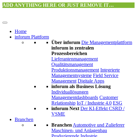
ADD ANYTHING HERE OR JUST REMOVE IT…
Home
inforum Plattform
Über inforum
Die Managementplattform
inforum in zentralen
Prozessbereichen
Lieferantenmanagement
Qualitätsmanagement
Produktionsmanagement
Integrierte
Managementsysteme
Field Service
Management
Digitale Apps
inforum als Business Lösung
Individuallösungen
Managementdashboards
Customer
Relationship
IoT / Industrie 4.0
ESG
inforum Next
Der KI-Effekt
CSRD /
VSME
Branchen
Branchen
Automotive und Zulieferer
Maschinen- und Anlagenbau
Produzierende Industrie