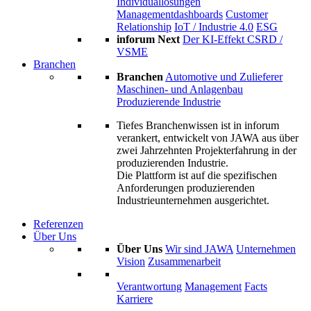
Individuallösungen
Managementdashboards
Customer
Relationship
IoT / Industrie 4.0
ESG
inforum Next
Der KI-Effekt
CSRD /
VSME
Branchen
Branchen
Automotive und Zulieferer
Maschinen- und Anlagenbau
Produzierende Industrie
Tiefes Branchenwissen ist in inforum
verankert, entwickelt von JAWA aus über
zwei Jahrzehnten Projekterfahrung in der
produzierenden Industrie.
Die Plattform ist auf die spezifischen
Anforderungen produzierenden
Industrieunternehmen ausgerichtet.
Referenzen
Über Uns
Über Uns
Wir sind JAWA
Unternehmen
Vision
Zusammenarbeit
Verantwortung
Management
Facts
Karriere