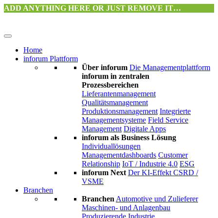
ADD ANYTHING HERE OR JUST REMOVE IT…
Home
inforum Plattform
Über inforum
Die Managementplattform
inforum in zentralen
Prozessbereichen
Lieferantenmanagement
Qualitätsmanagement
Produktionsmanagement
Integrierte
Managementsysteme
Field Service
Management
Digitale Apps
inforum als Business Lösung
Individuallösungen
Managementdashboards
Customer
Relationship
IoT / Industrie 4.0
ESG
inforum Next
Der KI-Effekt
CSRD /
VSME
Branchen
Branchen
Automotive und Zulieferer
Maschinen- und Anlagenbau
Produzierende Industrie