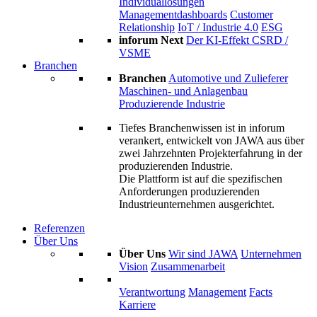
Individuallösungen
Managementdashboards
Customer
Relationship
IoT / Industrie 4.0
ESG
inforum Next
Der KI-Effekt
CSRD /
VSME
Branchen
Branchen
Automotive und Zulieferer
Maschinen- und Anlagenbau
Produzierende Industrie
Tiefes Branchenwissen ist in inforum
verankert, entwickelt von JAWA aus über
zwei Jahrzehnten Projekterfahrung in der
produzierenden Industrie.
Die Plattform ist auf die spezifischen
Anforderungen produzierenden
Industrieunternehmen ausgerichtet.
Referenzen
Über Uns
Über Uns
Wir sind JAWA
Unternehmen
Vision
Zusammenarbeit
Verantwortung
Management
Facts
Karriere